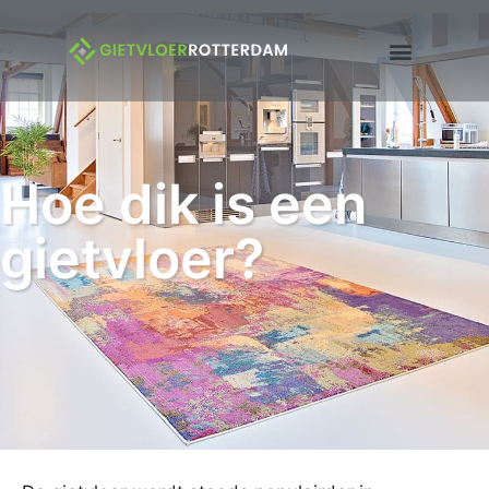
Hoe dik is een
gietvloer?