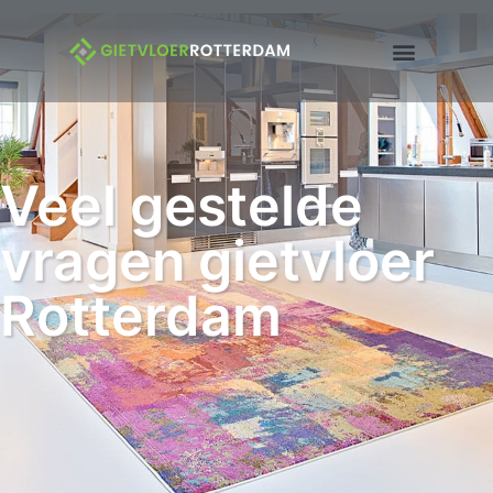
Veel gestelde
vragen gietvloer
Rotterdam