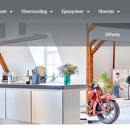
loer
Vloercoating
Epoxyvloer
Vloeren
Offerte