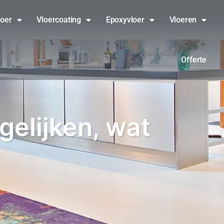
loer
Vloercoating
Epoxyvloer
Vloeren
Offerte
gelijken, wat