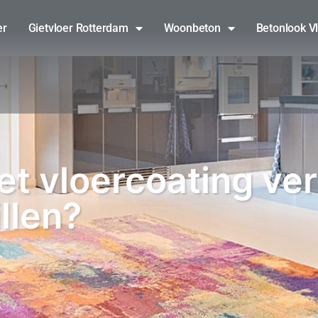
er
Gietvloer Rotterdam
Woonbeton
Betonlook V
t vloercoating ver
llen?