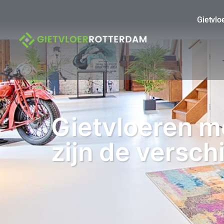
Gietvlo
Gietvloeren me
zijn de verschi