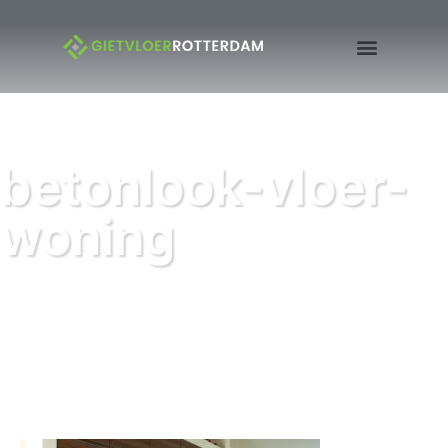
betonlook-vloer-
woning