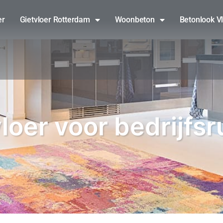
er
Gietvloer Rotterdam
Woonbeton
Betonlook V
loer voor bedrijfs