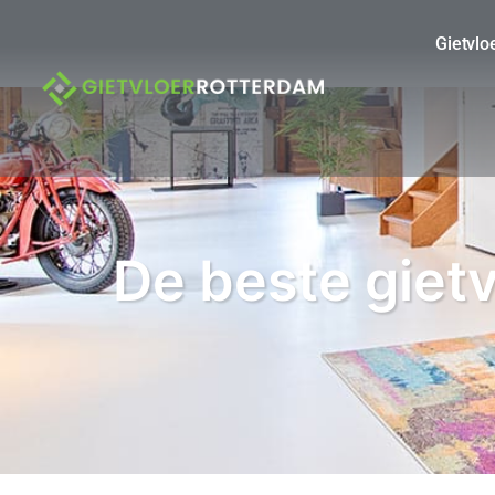
Gietvlo
De beste gietv