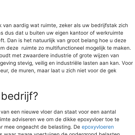
 van aardig wat ruimte, zeker als uw bedrijfstak zich
ans dus dat u buiten uw eigen kantoor of werkruimte
ft. Dan is het natuurlijk van groot belang hoe u deze
n om deze ruimte zo multifunctioneel mogelijk te maken.
 houdt met zwaardere industrie of grote wijzen van
eving stevig, veilig en industriële lasten aan kan. Voor
ieur, de muren, maar laat u zich niet voor de gek
bedrijf?
n van een nieuwe vloer dan staat voor een aantal
uimte adviseren we om de dikke epoxyvloer toe te
aar mee ongeacht de belasting. De
epoxyvloeren
s waar zware voertuigen de ondergrond belasten.