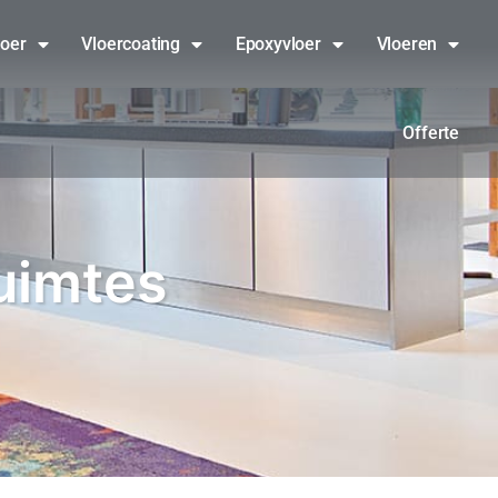
loer
Vloercoating
Epoxyvloer
Vloeren
Offerte
ruimtes