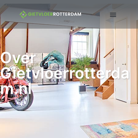
Over
Gietvloerrotterda
m.nl